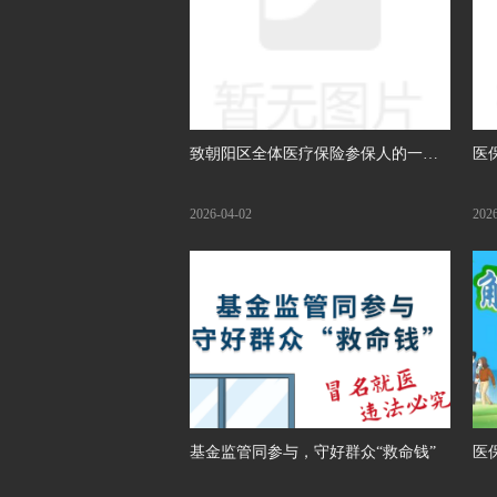
致朝阳区全体医疗保险参保人的一封
医
信
说
2026-04-02
202
基金监管同参与，守好群众“救命钱”
医保
靠”