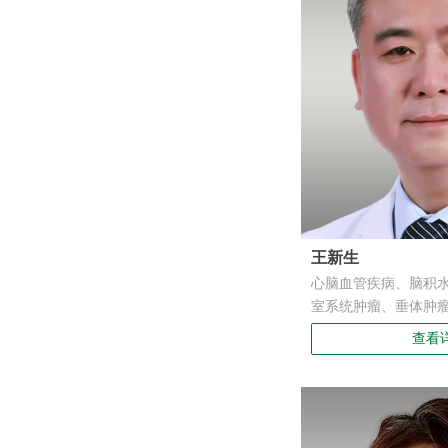
王新生
心脑血管疾病、脑积
室系统肿瘤、垂体肿
治疗；擅长神经内镜
查看